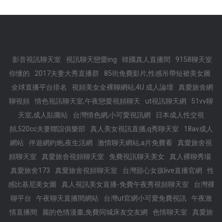
影音視訊聊天室
視訊聊天戀愛ing
韓國真人直播間
9158聊天室
你懂的
2017夫妻大秀直播群
85街免費影片,性感吊帶短裙美女圖
全球直播平台排名
視頻美女全裸聊網站,4U 成人論壇
真愛旅舍網
聊視頻
情色視訊聊天室,午夜戀愛視頻聊天
ut視訊聊天網
51vv聊
天室,成人貼圖站
台灣情色網,小可愛視訊網
日本成人性交視
頻,520cc夫妻聯誼俱樂部
真人美女視訊直播,q秀聊天室
18av成人
網站
伴遊網約炮,夜生活網
激情聊天網站,a片免費看
真愛旅舍視
頻聊天室
真愛旅舍視頻聊天室
免費視訊聊天美女
真人裸聊秀場
真愛旅舍173
真愛旅舍視頻聊天室
台灣甜心女孩live直播官網
性
感比基尼美女圖
真人視訊美女直播-免費午夜秀視頻聊天室
台灣裸
聊平台
午夜聊天直播間網站
台灣ut官網小可愛免費視訊
午夜激
情直播間
麗的色情漫畫,免費同城床友交友網
色情聊天室
真愛旅