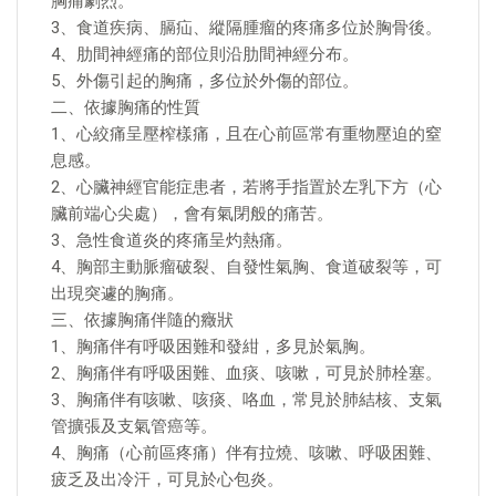
胸痛劇烈。
3、食道疾病、膈疝、縱隔腫瘤的疼痛多位於胸骨後。
4、肋間神經痛的部位則沿肋間神經分布。
5、外傷引起的胸痛，多位於外傷的部位。
二、依據胸痛的性質
1、心絞痛呈壓榨樣痛，且在心前區常有重物壓迫的窒
息感。
2、心臟神經官能症患者，若將手指置於左乳下方（心
臟前端心尖處），會有氣閉般的痛苦。
3、急性食道炎的疼痛呈灼熱痛。
4、胸部主動脈瘤破裂、自發性氣胸、食道破裂等，可
出現突遽的胸痛。
三、依據胸痛伴隨的癥狀
1、胸痛伴有呼吸困難和發紺，多見於氣胸。
2、胸痛伴有呼吸困難、血痰、咳嗽，可見於肺栓塞。
3、胸痛伴有咳嗽、咳痰、咯血，常見於肺結核、支氣
管擴張及支氣管癌等。
4、胸痛（心前區疼痛）伴有拉燒、咳嗽、呼吸困難、
疲乏及出冷汗，可見於心包炎。