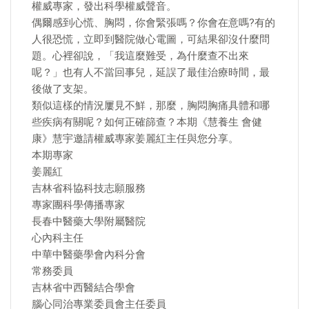
權威專家，發出科學權威聲音。
偶爾感到心慌、胸悶，你會緊張嗎？你會在意嗎?有的
人很恐慌，立即到醫院做心電圖，可結果卻沒什麼問
題。心裡卻說，「我這麼難受，為什麼查不出來
呢？」也有人不當回事兒，延誤了最佳治療時間，最
後做了支架。
類似這樣的情況屢見不鮮，那麼，胸悶胸痛具體和哪
些疾病有關呢？如何正確篩查？本期《慧養生 會健
康》慧宇邀請權威專家姜麗紅主任與您分享。
本期專家
姜麗紅
吉林省科協科技志願服務
專家團科學傳播專家
長春中醫藥大學附屬醫院
心內科主任
中華中醫藥學會內科分會
常務委員
吉林省中西醫結合學會
腦心同治專業委員會主任委員