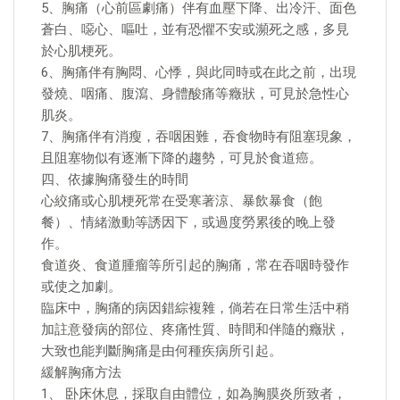
5、胸痛（心前區劇痛）伴有血壓下降、出冷汗、面色
蒼白、噁心、嘔吐，並有恐懼不安或瀕死之感，多見
於心肌梗死。
6、胸痛伴有胸悶、心悸，與此同時或在此之前，出現
發燒、咽痛、腹瀉、身體酸痛等癥狀，可見於急性心
肌炎。
7、胸痛伴有消瘦，吞咽困難，吞食物時有阻塞現象，
且阻塞物似有逐漸下降的趨勢，可見於食道癌。
四、依據胸痛發生的時間
心絞痛或心肌梗死常在受寒著涼、暴飲暴食（飽
餐）、情緒激動等誘因下，或過度勞累後的晚上發
作。
食道炎、食道腫瘤等所引起的胸痛，常在吞咽時發作
或使之加劇。
臨床中，胸痛的病因錯綜複雜，倘若在日常生活中稍
加註意發病的部位、疼痛性質、時間和伴隨的癥狀，
大致也能判斷胸痛是由何種疾病所引起。
緩解胸痛方法
1、 卧床休息，採取自由體位，如為胸膜炎所致者，