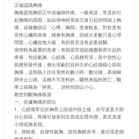
正確認識胸痛
胸痛是指胸部正中或偏側作痛。一般來說，常見的引
起胸痛的原因，如自律神經系統亢進引起的情緒上胸
痛，這種癥狀以「心悸、胸悶」患者較多。對於患有
良性心臟疾病者，雖會有胸痛，但絕大多數只是心理
問題，心臟並無大礙，有的甚至沒有必要就醫。
病情較為嚴重的患者：有因器官或組織撕裂而引起的
疼痛，包括氣胸、心絞痛、心肌梗死等，其中急性心
肌梗死發作後，會出現劇烈且持久的心絞痛樣心前區
胸痛，這類病人往往突然在數小時、數分鐘，甚或瞬
間停止心跳。這種不可意料的，驟然來臨的死亡，醫
學上統稱為「猝死」，須特別加以小心。
教您判斷胸痛根源
一、依據胸痛的部位
1、心絞痛常位於胸骨上段或中段之後，亦可波及大部
分心前區，疼痛可放射到左肩或左臂內側，甚至直達
小指或無名指。
2、肺栓塞、自發性氣胸、急性胸膜炎等，會出現患側