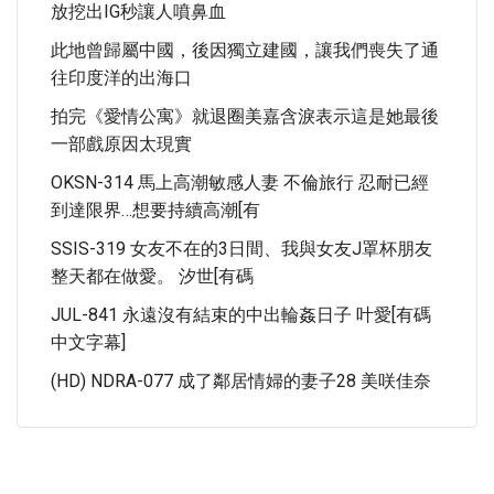
放挖出IG秒讓人噴鼻血
此地曾歸屬中國，後因獨立建國，讓我們喪失了通
往印度洋的出海口
拍完《愛情公寓》就退圈美嘉含淚表示這是她最後
一部戲原因太現實
OKSN-314 馬上高潮敏感人妻 不倫旅行 忍耐已經
到達限界…想要持續高潮[有
SSIS-319 女友不在的3日間、我與女友J罩杯朋友
整天都在做愛。 汐世[有碼
JUL-841 永遠沒有結束的中出輪姦日子 叶愛[有碼
中文字幕]
(HD) NDRA-077 成了鄰居情婦的妻子28 美咲佳奈