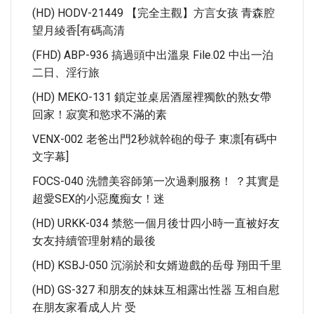
(HD) HODV-21449 【完全主觀】方言女孩 青森腔
望月綾香[有碼高清
(FHD) ABP-936 搞過頭中出溫泉 File.02 中出一泊
二日、淫行旅
(HD) MEKO-131 鎖定並桌居酒屋裡獨飲的熟女帶
回家！寂寞和慾求不滿的素
VENX-002 老爸出門2秒就幹砲的母子 東凛[有碼中
文字幕]
FOCS-040 洗體美容師第一次過剩服務！ ？其實是
超愛SEX的小惡魔痴女！迷
(HD) URKK-034 禁慾一個月後廿四小時一直被好友
女友持續管理射精的最後
(HD) KSBJ-050 沉溺於和女婿遊戲的岳母 翔田千里
(HD) GS-327 和朋友的妹妹互相露出性器 互相自慰
在朋友家看成人片 受