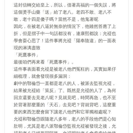
這封信轉交給皇上，所以，借著高福的一個失誤，將
這個燙手山藥「送」給了老八。老四不敢、老八不
敢，老十四是傻子嗎？當然不是，他鬼著呢
因此，在被老八逼於無奈的情況下，他雖然答應了上
折，但是摺子中一句話都沒有，連康熙都說：允褆也
學會耍心思了！這件事將允褆「陽奉陰違」的一面表
現的淋漓盡致
「死鷹事件」
最後咱們再來看「死鷹事件」。
這件事表面看允褆是被老八他們冤枉的，其實如果仔
細梳理，就會發現很多漏洞：
劇中的鄂倫岱一直都是老八的人，被派去監視允褆，
結果被允褆給「策反」了。既然是允褆的人了，為何
回京還要去見老八呢？見就見吧，時間再急，也不至
於背著那麼重的「天石」去見吧？背就背吧，這麼重
要的東西怎麼會留下讓老八他們和它單獨相處呢？
允褆和鄂倫岱跟隨老八多年，老八的手段他們是心知
肚明，尤其是老八派鄂倫岱監視允褆被發現之後，允