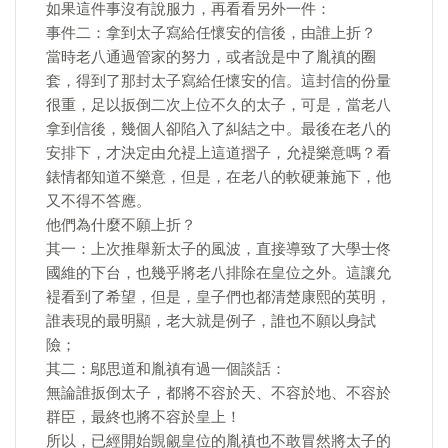
如果這件事沒有說服力，再看看另外一件：
事件二：拿到太子寫給任懷安的信後，由誰上折？
當時老八通過管家的努力，或者說是中了胤禛的圈
套，得到了那封太子寫給任懷安的信。這封信的份量
很重，足以扳倒二次上位不久的太子，可是，當老八
拿到信後，幾個人卻陷入了糾結之中。最後在老八的
安排下，才決定由允褆上這道摺子，允褆樂意嗎？看
錶情都知道不樂意，但是，在老八的軟硬兼施下，他
又不得不答應。
他們為什麼不願上折？
其一：上次推舉新太子的風波，直接導致了大學士佟
國維的下台，也幾乎將老八排除在皇位之外。這讓允
褆看到了希望，但是，皇子們也都清楚康熙的英明，
誰表現的最明顯，老大就是例子，誰也不願以身試
險；
其二：鄔思道和胤禛有過一個談話：
無論誰扳倒太子，都將不容於天、不容於地、不容於
群臣，最終也將不容於皇上！
所以，已經開始覬覦皇位的胤禛也不敢冒然將太子的