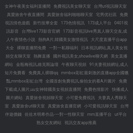
女神午夜美女福利直播間
免費視訊美女聊天室
台灣ut視訊聊天室
真愛旅舍午夜直播間
真愛旅舍福利啪啪聊天室
宅男优社區
免費
視訊情色遊戲
新竹按摩全套
173色情視訊
173成人平台
0401視
訊影音
台灣live173影音官網
173影音視訊live秀真人聊天交友,成
人午夜情色小說
熱狗A片,韓國美女激情視訊
大尺度直播平台app
大全
裸聊直播間免費
一對一私聊福利
日本視訊網站,真人美女視
頻交友聊天室
熱舞直播
國外視訊美女,showlive聊天網
美女直播
網站
金瓶梅視訊,維克斯論壇
午夜聊天視頻
91夫妻視頻網址,成人
短片免費看
免費真人裸聊qq
mmbox彩虹最刺激的直播app全國獵
豔,mmbox彩虹台灣
全國首創免費視訊,偷拍女的看A片圖片
免費
下載成人圖片,uu女神韓國美女視頻直播間
免費色情影片
快播成人
圖片網站
真愛旅舍視頻聊天室
小可愛免費視訊
夫妻真人秀聊天
室
真愛旅舍ut聊天室
真愛旅舍直播官網
小可愛視訊聊天室
台灣
伴遊價錢
佐佐木明希作品-一對一性聊天室
mm直播平台
ut平台
熟女交友網站
視訊交友app推薦