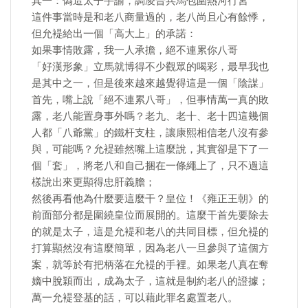
其一：偽造太子手諭，調凌普兵馬包圍熱河行宮
這件事當時是和老八商量過的，老八尚且心有餘悸，
但允褆給出一個「高大上」的承諾：
如果事情敗露，我一人承擔，絕不連累你八哥
「好漢形象」立馬就博得不少觀眾的喝彩，最早我也
是其中之一，但是後來越來越覺得這是一個「陰謀」
首先，嘴上說「絕不連累八哥」，但事情萬一真的敗
露，老八能置身事外嗎？老九、老十、老十四這幾個
人都「八爺黨」的鐵杆支柱，讓康熙相信老八沒有參
與，可能嗎？允褆雖然嘴上這麼說，其實卻是下了一
個「套」，將老八和自己捆在一條繩上了，只不過這
樣說出來更顯得忠肝義膽；
然後再看他為什麼要這麼干？皇位！《雍正王朝》的
前面部分都是圍繞皇位而展開的。這麼干首先要除去
的就是太子，這是允褆和老八的共同目標，但允褆的
打算顯然沒有這麼簡單，因為老八一旦參與了這個方
案，就等於有把柄落在允褆的手裡。如果老八真在奪
嫡中脫穎而出，成為太子，這就是制約老八的證據；
萬一允褆登基的話，可以藉此罪名處置老八。