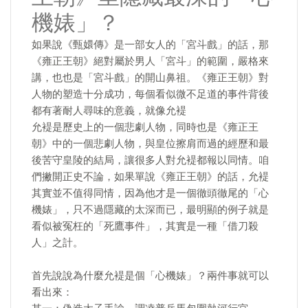
機婊」？
如果說《甄嬛傳》是一部女人的「宮斗戲」的話，那
《雍正王朝》絕對屬於男人「宮斗」的範圍，嚴格來
講，也也是「宮斗戲」的開山鼻祖。《雍正王朝》對
人物的塑造十分成功，每個看似微不足道的事件背後
都有著耐人尋味的意義，就像允褆
允褆是歷史上的一個悲劇人物，同時也是《雍正王
朝》中的一個悲劇人物，與皇位擦肩而過的經歷和最
後苦守皇陵的結局，讓很多人對允褆都報以同情。咱
們撇開正史不論，如果單說《雍正王朝》的話，允褆
其實並不值得同情，因為他才是一個徹頭徹尾的「心
機婊」，只不過隱藏的太深而已，最明顯的例子就是
看似被冤枉的「死鷹事件」，其實是一種「借刀殺
人」之計。
首先說說為什麼允褆是個「心機婊」？兩件事就可以
看出來：