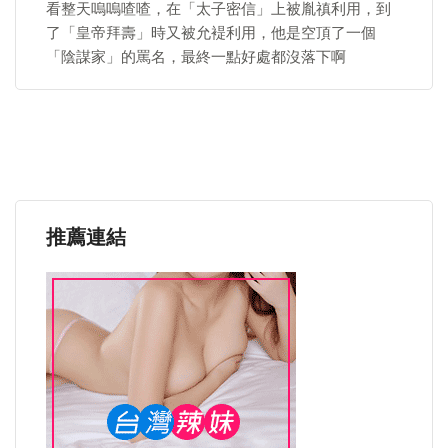
看整天嗚嗚喳喳，在「太子密信」上被胤禛利用，到
了「皇帝拜壽」時又被允褆利用，他是空頂了一個
「陰謀家」的罵名，最終一點好處都沒落下啊
推薦連結