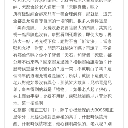
褆和老八已經形同陌路。允褆明知老八會處處給他使
絆，怎麼會給老八這麼一個「天賜良機」呢？
所有疑點綜合起來只有一種合理解釋，那就是，這完
全都是允褆自導自演的一場鬧劇。很多人覺得這是
「鋌而走險」，允褆沒必要冒這麼大的風險，其實允
褆一點風險也沒有。康熙看到死鷹後，即使大怒，再
誇大一點，將允褆下獄，絕對不會「斬立決」，當康
熙和允褆一對質，問題不就解決了嗎？再說了，不還
有鄂倫岱嗎？你小子背個「天石」和背個「死鷹」都
分辨不出來嗎？回京都見過誰？禮物都給誰看過？什
麼時候重量出現變化的？這一問，不就明白了嗎？這
個簡單的道理允褆還是懂的，所以，就設下這個局，
老八對他如果沒有異心，那就皆大歡喜，兄弟還是兄
弟，皇帝得到的就是「禮物」；如果老八起了狠心，
在上面做手腳，允褆不用動，康熙就能將老八置於死
地。這一招狠啊
在整部《雍正王朝》中，除了心機最深的大BOSS雍正
皇帝外，允褆也絕對是弄權的高手，什麼時候該清
醒、什麼時候該糊塗，他心裡明鏡似的。老八呢？別