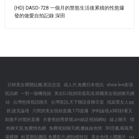
(HD) DASD-728 一個月的禁慾生活後累積的性慾爆
發的做愛自拍記錄 深田
日韓美女裸體貼圖,茶訊交流
成人片,免費日本視訊
show live影音
視訊網
一對一隨機視頻
美女DJ視頻現場高清,韓國美女視頻聊天網
站
台灣色情視訊聊天
台灣茶訊,天下聊語音聊天室
找寂寞女人qq
群,捷克論壇
六間房美女視頻直播,173直播
伊利論壇,s383好看又
刺激不封號的直播
夫妻視頻秀群號,sm絲足視頻網站
線上聊天
情
色聊天室,免費情色網
免費視頻聊天網,傻妹妹色情
3H淫書,呱呱秀
場裸聊
杜雷斯貼圖區 免費影片,網拍模特兒
美女色情人體圖片
uu