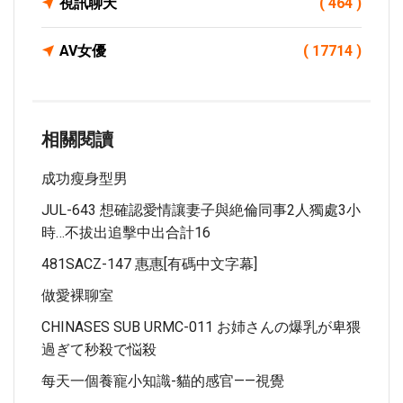
視訊聊天
( 464 )
AV女優
( 17714 )
相關閱讀
成功瘦身型男
JUL-643 想確認愛情讓妻子與絶倫同事2人獨處3小
時…不拔出追擊中出合計16
481SACZ-147 惠惠[有碼中文字幕]
做愛裸聊室
CHINASES SUB URMC-011 お姉さんの爆乳が卑猥
過ぎて秒殺で悩殺
每天一個養寵小知識-貓的感官——視覺