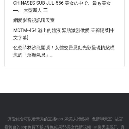
CHINASES SUB JUL-556 美女の中で、最も美女
―。 大型新人 三
網愛影音視訊聊天室
MDTM-454 溢出的體液 緊貼激烈做愛 茉莉陽菜[中
文字幕]
色慾菲林沙龍開張！女體交疊晃動光影呈現情慾橫
流的「淫靡氣息」...
真愛旅舍可以看黃秀的直播app ,歐美人體藝術
色情聊天室
後宮
看黃台的app免費下載 ,情色,紅果56美女做情視頻
ut聊天室視訊
真