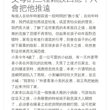
會把他推遠
每個人在幼年時都當過一段時間的"膽小鬼"，在幼年時
期，我們或是怕黑或是怕鬼，或是害怕尖銳的聲音。
我們長大後，了解了這些東西的本來面目之後，就漸
漸的克服了恐懼不再害怕。但如果在孩子幼年面對恐
懼時，家長沒有進行適當的引導，則會在孩子的心裡
留下嚴重的陰影，甚至很多孩子在長大之後，依然會
對這些東西充滿恐懼。
小美今年4歲了，是一位可愛的小姑娘。有一天外婆帶
著小美在外面玩的比較晚，天黑了之後才往家走。在
走到樓道里時，感應燈忽然失靈，本來一片通明的走
道瞬間就陷入了黑暗。小美嚇得哇哇大哭起來，並且
大喊："我害怕！"外婆看著小美的反應，就立馬把她抱
了起來沖回了家。
大家本以為這只是一個無傷大雅的小插曲，可誰知自
從這天之後，小美睡覺的時候就不願意讓大人關燈
了，必須要在睡著之前把房間的燈都打開。這可把家