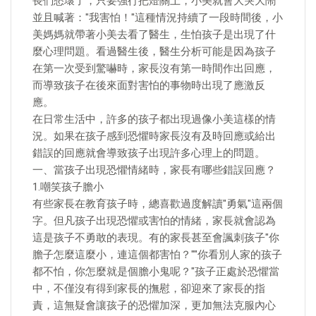
長們愁壞了，只要強行把燈關上，小美就會大哭大鬧
並且喊著："我害怕！"這種情況持續了一段時間後，小
美媽媽就帶著小美去看了醫生，生怕孩子是出現了什
麼心理問題。看過醫生後，醫生分析可能是因為孩子
在第一次受到驚嚇時，家長沒有第一時間作出回應，
而導致孩子在後來面對害怕的事物時出現了應激反
應。
在日常生活中，許多的孩子都出現過像小美這樣的情
況。如果在孩子感到恐懼時家長沒有及時回應或給出
錯誤的回應就會導致孩子出現許多心理上的問題。
一、當孩子出現恐懼情緒時，家長有哪些錯誤回應？
1.嘲笑孩子膽小
有些家長在教育孩子時，總喜歡過度解讀"勇氣"這兩個
字。但凡孩子出現恐懼或害怕的情緒，家長就會認為
這是孩子不勇敢的表現。有的家長甚至會諷刺孩子"你
膽子怎麼這麼小，連這個都害怕？""你看別人家的孩子
都不怕，你怎麼就是個膽小鬼呢？"孩子正處於恐懼當
中，不僅沒有得到家長的撫慰，卻迎來了家長的指
責，這無疑會讓孩子的恐懼加深，更加無法克服內心