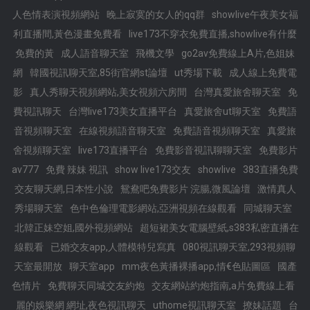
人色情表演視頻網站
晚上寂寞的女人的qq群
showlive午夜美女福
利直播間,黃色漫畫免費看
live173不穿衣免費直播,showlive有什麼
免費的黃
成人語音聊天室
飛機文學
go2av免費線上A片,色姐妹
網
韓國視訊聊天室,85街官網st論壇
ut秀場下載
成人線上免費電
影
真人秀聊天視頻網站,美女視頻六房間
台灣真愛旅舍聊天室
免
費視訊聊天
台灣live173美女直播平台
真愛旅舍ut聊天室
免費語
音視頻聊天室
在線視頻語音聊天室
免費語音視頻聊天室
真愛旅
舍視頻聊天室
live173直播平台
免費影音視訊聊聊天室
免費影片
av777
免費 辣妹 視訊
show live173交友
showlive
383直播免費
交友聊天網,日本性小說
鴛鴦吧免費影片 浣腸,微風論壇
激情真人
秀場聊天室
色中色倫理電影網站,亞洲視頻在線觀看
同城聊天室
北韓正妹空姐,國外視頻網站
超短裙美女電腦壁紙,s383私密直播在
線觀看
已婚交友app,人體模特兒寫真
080視訊聊天室,293視頻聊
天室最開放
聊天室app
mm夜色黃播裸播app,情€色貼圖區
國產
色情片
免費聊天同城交友約炮
交友網站約炮指南,a片免費線上看
麗的娛樂網 網址,夜色視訊聊天
uthome視訊聊天室
撩妹話題
台