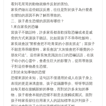
看到毛茸茸的動物就條件反射的害怕。
家長們做出這些錯誤反應，往往是對於孩子為什麼產
生懼怕的原因不夠了解而導致的。
二、孩子產生恐懼的原因有哪些？
1.來自家長的恐嚇
當孩子不聽話時，許多家長都喜歡採取恐嚇或者是威
脅的方式來讓孩子聽話。比如當孩子不乖乖吃飯時，
家長就會說"警察會把不吃青菜的小朋友抓走"；當孩子
不願意乖乖睡覺時，家長會說"大灰狼會把不睡覺的小
朋友叼走"。這些家長無意識說出口的恐嚇話語，在孩
子幼小的心靈中，會產生巨大的影響力，從而導致孩
子對這些事物產生恐懼。
2.對於未知事物的恐懼
恐懼來源於未知，這句話不僅適用於成人在孩子身上
表現的更是淋漓盡致。孩子從蹣跚學步、呀呀學語開
始每天都在接觸新鮮的事物，而對於許多未知的事
物，孩子都會本能的恐懼不願意去接觸或嘗試。面對
孩子時家長卻往往用著大人的認知標準去評判孩子，