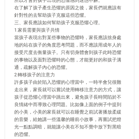
所以才會對孩子出現的恐懼感到迷惑不解。
在了解了孩子產生恐懼的原因之後，家長們就應該有
針對性的去幫助孩子克服這些恐懼。
三、家長應該如何幫助孩子克服恐懼心理。
1.家長需要與孩子共情
當孩子表現出對某些事物的恐懼時，家長應該捨身處
地的站在孩子的角度思考問題，而不應該用成年人的
接受尺度去衡量孩子。只有切身體會到孩子此時恐懼
的事物以及面對恐懼時的心態，才能更好的和孩子溝
通，疏解孩子內心的恐懼。
2.轉移孩子的注意力
許多孩子由於陷入恐懼的心理當中，一時半會兒很難
走出來，家長就可以嘗試使用轉移注意力的方式，讓
孩子從恐懼心理當中跳出來，避免孩子長時間陷於不
良情緒中而導致心理問題。比如像上面的例子中提到
的小美，小美的家長就可以在睡覺之前試著播放柔緩
的音樂，給她講一些溫馨的睡前小故事，再嘗試把燈
光一點點調暗，就能讓小美在不知不覺中放下對黑暗
的恐懼。