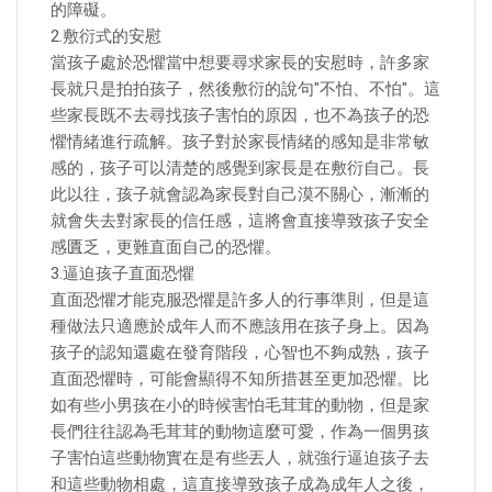
的障礙。
2.敷衍式的安慰
當孩子處於恐懼當中想要尋求家長的安慰時，許多家
長就只是拍拍孩子，然後敷衍的說句"不怕、不怕"。這
些家長既不去尋找孩子害怕的原因，也不為孩子的恐
懼情緒進行疏解。孩子對於家長情緒的感知是非常敏
感的，孩子可以清楚的感覺到家長是在敷衍自己。長
此以往，孩子就會認為家長對自己漠不關心，漸漸的
就會失去對家長的信任感，這將會直接導致孩子安全
感匱乏，更難直面自己的恐懼。
3.逼迫孩子直面恐懼
直面恐懼才能克服恐懼是許多人的行事準則，但是這
種做法只適應於成年人而不應該用在孩子身上。因為
孩子的認知還處在發育階段，心智也不夠成熟，孩子
直面恐懼時，可能會顯得不知所措甚至更加恐懼。比
如有些小男孩在小的時候害怕毛茸茸的動物，但是家
長們往往認為毛茸茸的動物這麼可愛，作為一個男孩
子害怕這些動物實在是有些丟人，就強行逼迫孩子去
和這些動物相處，這直接導致孩子成為成年人之後，