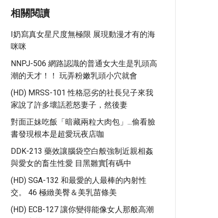
相關閱讀
I奶寫真女星尺度無極限 展現動漫才有的海
咪咪
NNPJ-506 網路認識的普通女大生是乳頭高
潮的天才！！ 玩弄粉嫩乳頭小穴就會
(HD) MRSS-101 性格惡劣的社長兒子來我
家說了許多壞話惹怒妻子，然後妻
對面正妹吃飯「暗藏兩粒大肉包」...偷看臉
書發現根本是超愛玩夜店咖
DDK-213 藥效讓腦袋空白般強制近親相姦
與愛女的畜生性愛 目黑雛實[有碼中
(HD) SGA-132 和最愛的人最棒的內射性
交。 46 極緻美臀＆美乳苗條美
(HD) ECB-127 讓你變得能像女人那般高潮