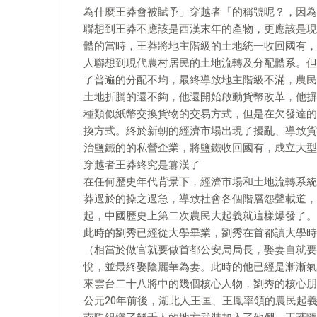
為什麼王莽會被賦予」穿越者「的稱號呢？，因為
聯想到王莽不應該是西漢末年的產物，更應該是現
體的當時，王莽將地主階級的土地統一收回國有，
人聯想到現代農村居民的土地流轉及分配體系。但
了普遍的分配不均，最終導致地主階級不滿，農民
土地折騰的還不夠，他還開始啟動貨幣改革，他摒
種類似紙幣交換貨物的交易方式，但是在欠發達的
換方式。終於新朝的經濟市場出現了擾亂、導致貨
治鹽鐵的的私營企業，將鹽鐵收回國有，成立大型
穿越者王莽終究是篡漢了
在任何歷史年代背景下，經濟市場和土地流轉系統
莽過於的操之過急，導致社會各個階層怨聲載道，
起，中國歷史上第二次農民大起義就這樣爆發了。
此時的劉秀已經從大學畢業，劉秀在首都讀大學時曾
（相當於做官就要做首都公安局局長，娶妻自就要
悅，並最終娶陰麗華為妻。此時的他已經是漸漸氣
來雲台二十八將中的幾個核心人物，劉秀的核心朋
公元20年前後，湖北人王匡、王鳳率領的農民起