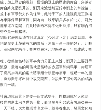
腕，加上歷史的眷顧，慢慢的登上的歷史的舞台，穿越者
舞台終究是劉秀的。劉秀東渡逃離更始帝劉玄的掌控後，
並未有軍隊勢力作為保障，此時手下的人建議真定王劉揚
為軍隊保障和來源，因為自古以來騎兵多在於北方。對於
麗華還在南陽，而此時劉秀不得不做出抉擇，只有聯合河
秀亦是一種賭博。
北劉氏代表郭聖通在河北真定（今河北正定）結為姻親。更
均是歷史上赫赫有名的賢后（運氣不是一般的好）。此時
、漁陽兩地騎兵，劉秀並在河北地區稱帝，年號建武；劉
程，從整個當時的軍事實力分配上來說，劉秀的主要對手
流竄，最著名的可能就是當時的赤眉軍和銅馬軍，赤眉軍
了鄧禹加馮異的兩大將軍組合鎮壓赤眉軍，經過一年的鏖
，劉秀派彭岑出關中攻克隴西，並說出了那句著名的成語
復而一統。
社會環境背景下需要一個文武雙全、性格細膩的人來治
後世的唐太宗李世民一樣，而隋煬帝和晉武帝司馬炎在平
一天下後，大力推崇黃老之學，並修養生息，發展文化知