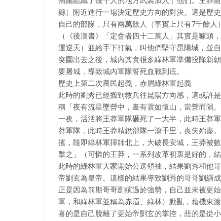
南陽組織了幾千人的地方武裝加入了他們。王莽隨
縣）附近進行一場決定歷史方向的對決。這是歷史
自己的部隊，只有兩萬餘人（事實上只有7千餘人
（《後漢書》「定會者四十二萬人」其實是噱頭，
運逆天）並給手下打氣，叫他們堅守昆陽城，並自
突圍出去之後，城內其實很多綠林軍準備投降新朝
要屠城，導致城內軍隊誓死血戰到底。
歷史上第二次農民起義，赤眉綠林軍起義
此時的劉秀已經搬到救兵往昆陽方向感，這或許是
稱「夜有流星墜營中，晝有雲如懷山，當營而隕。
一夜，活活將王莽軍隊砸死了一大半，此時王莽軍
莽軍隊，此時王莽精銳部隊一瀉千里，喪失殆盡。
搖，隨即綠林軍揮師北上，大破長安城，王莽被數
擊之」（可憐的王莽，一系列改革初衷是好的，結
此時的綠林軍大家開始公選領袖，結果劉秀和他哥
帝劉玄為皇帝。這樣的結果導致劉秀的哥哥劉縯成
正是因為前期哥哥劉縯過於強勢，自己並未被更始
軍，和綠林軍並稱為赤眉、綠林）動亂，藉機東渡
喜的是自己脫離了更始帝劉玄的掌控，悲的是從小