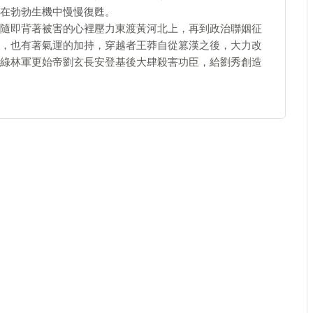
在勃勃生機中慢慢復甦。
隨即背著被害的心裡壓力東渡黃河北上，再到政治聯姻征
，也有著氣運的加持，穿越者王莽自從篡漢之後，大力改
綠林軍更始帝劉玄長安登基後大肆殺害功臣，給劉秀創造