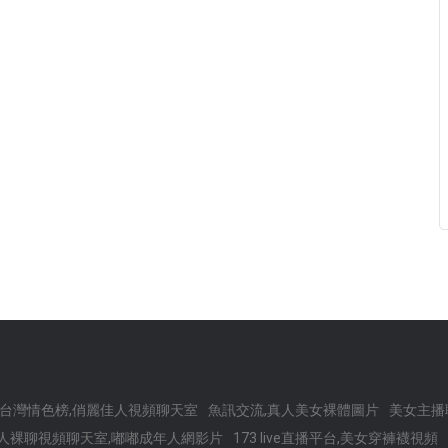
1台灣情色榜,俏麗佳人視頻聊天室
魚訊交流,真人美女裸體圖片
美女主播
人裸聊視頻聊天室,嘟嘟成年人網影片
173 live直播平台,美女穿褲襪視頻