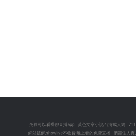
免費可以看裸聊直播app
黃色文章小說,台灣成人網
71
網站破解,showlive不收費 晚上看的免費直播
俏麗佳人真