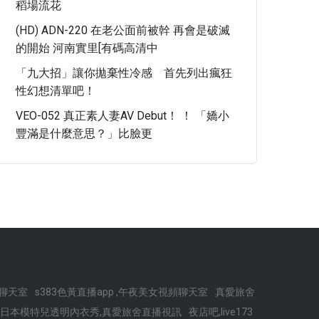
稻場流花
(HD) ADN-220 在老公面前被幹 再會是破滅
的開始 河南實里[有碼高清中
「九大招」讓你拋棄性冷感 首先列出瘋狂
性幻想清單吧！
VEO-052 真正素人妻AV Debut！ ！ 「嬌小
豐滿是什麼意思？」比臉更
聊天室
s383色黃直播app ,午夜美女視頻聊天室
真愛旅舍
日本模特兒透明內衣秀,真愛旅舍直播視訊
夜店吧,live173