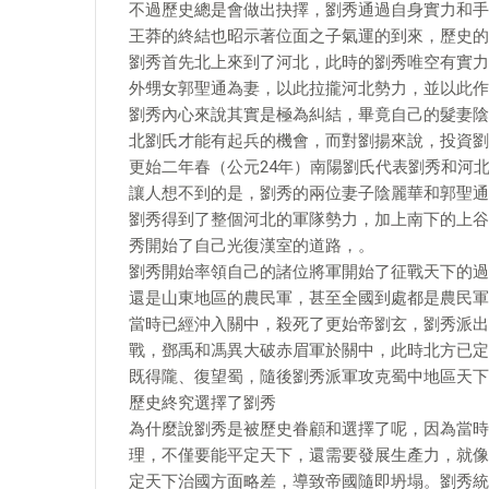
不過歷史總是會做出抉擇，劉秀通過自身實力和手
王莽的終結也昭示著位面之子氣運的到來，歷史的
劉秀首先北上來到了河北，此時的劉秀唯空有實力
外甥女郭聖通為妻，以此拉攏河北勢力，並以此作
劉秀內心來說其實是極為糾結，畢竟自己的髮妻陰
北劉氏才能有起兵的機會，而對劉揚來說，投資劉
更始二年春（公元24年）南陽劉氏代表劉秀和河
讓人想不到的是，劉秀的兩位妻子陰麗華和郭聖通
劉秀得到了整個河北的軍隊勢力，加上南下的上谷
秀開始了自己光復漢室的道路，。
劉秀開始率領自己的諸位將軍開始了征戰天下的過
還是山東地區的農民軍，甚至全國到處都是農民軍
當時已經沖入關中，殺死了更始帝劉玄，劉秀派出
戰，鄧禹和馮異大破赤眉軍於關中，此時北方已定
既得隴、復望蜀，隨後劉秀派軍攻克蜀中地區天下
歷史終究選擇了劉秀
為什麼說劉秀是被歷史眷顧和選擇了呢，因為當時
理，不僅要能平定天下，還需要發展生產力，就像
定天下治國方面略差，導致帝國隨即坍塌。劉秀統