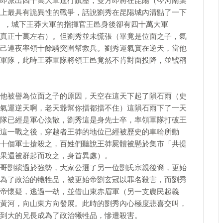
即派出四十萬大軍進行鎮壓，雙方即將在昆陽（今河南葉
上最具有詭異性的戰爭，話說劉秀在昆陽城內清點了一下
），城下王莽大軍的指揮官王邑身後卻有四十萬大軍
真正十萬左右）。但劉秀並未慌張（畢竟是位面之子，氣
己連夜率領十餘騎突圍幫救兵。劉秀運氣實在逆天，當他
軍隊，此時王莽軍隊將領王邑竟然不肯對面投降，並號稱
他被譽為位面之子的原因，天空在這天下起了隕石雨（史
氣運逆天啊，老天爺幫你擋都擋不住）這隕石雨下了一天
隊已經是軍心渙散，劉秀這是身先士卒，率領軍隊打破王
這一戰之後，穿越者王莽的地位已經被歷史的車輪所動
十個軍士搶殺之，百姓們聽說王莽屍體被懸於集市「共提
果還被群起而攻之，身首異處）。
哥劉縯過於強勢，大家公選了另一位劉氏宗親後裔，更始
為了政治的犧牲品，被更始帝劉玄冠以罪名殺害，而劉秀
帝懷疑，逃過一劫，並借山東赤眉軍（另一支農民起義
黃河，向山東方向發展。此時的劉秀內心極度悲喜交叫，
到大的兄長成為了政治犧牲品，慘遭殺害。