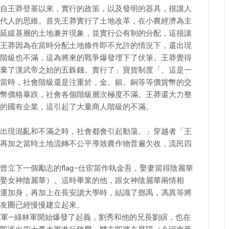
自王莽登基以來，實行的政策，以及發明的器具，很讓人
代人的思維。首先王莽實行了土地改革，在小農經濟為主
延緩基層的土地兼并現象，並實行公有制的分配，這很讓
王莽因為在當時分配土地條件即不允許的情況下，還出現
階級也不滿，這為將來的戰爭爆發埋下了伏筆。王莽覺得
棄了漢武帝之始的五銖錢。實行了」寶貨制度「。這是一
當時，社會階級還是注重於，金、銀、銅等等價貨幣的交
幣價格暴跌，社會各個階級層次極度不滿。王莽還大力整
的國有企業，這引起了大量商人階級的不滿。
出現混亂和不滿之時，社會都會引起動蕩。」穿越者「王
再加之當時土地流轉不公平導致農作物普遍欠收，流民四
立下一個勵志的flag–仕宦當作執金吾，娶妻當得陰麗華
娶女神陰麗華）。這時畢業的他，跟女神陰麗華兩情相
運加身，再加上在長安讀大學時，結識了鄧禹，馮異等將
友圈已經慢慢建立起來。
義軍—綠林軍開始爆發了起義，劉秀和他的兄長劉縯，也在