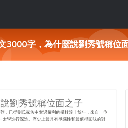
文3000字，為什麼說劉秀號稱位
麼說劉秀號稱位面之子
王莽，已從劉氏家族中奪過權利的權杖達十餘年，來自一位
—太學進行深造。歷史上最具有爭議性和最值得回味的對