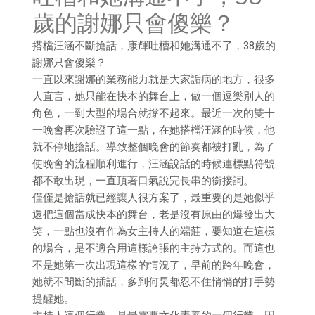
歲的謝娜只會傻樂？
搭檔汪涵不斷搶話，康輝吐槽和她溝通不了，38歲的
謝娜只會傻樂？
一直以來謝娜的業務能力就是大家詬病的地方，很多
人直言，她只能在快本的舞台上，做一個逗樂別人的
角色，一到大型的場合就撐不起來。最近一次的雙十
一晚會再次驗證了這一點，在她搭檔汪涵的時候，他
就不停地搶話。導致整個晚會的節奏都被打亂，為了
使晚會的流程順利進行，汪涵說話的時候連標點符號
都不敢出現，一直頂著口氣說完長串的銜接詞。
僅僅是搶話就已經讓人很方案了，最重要的是她似乎
還把這個當成快本的舞台，老是沒有原由的爆發出大
笑，一點也沒有作為女主持人的端莊，要知道在這樣
的場合，是不適合用這樣誇張的主持方式的。而這也
不是她第一次出現這樣的情況了，早前的跨年晚會，
她就不間斷的插話，多到何炅都忍不住悄悄的打手勢
提醒她。