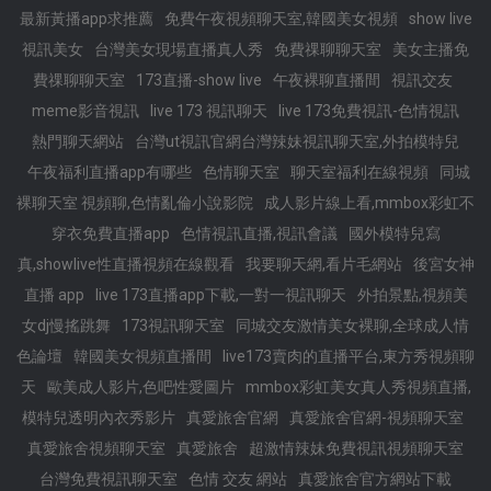
最新黃播app求推薦
免費午夜視頻聊天室,韓國美女視頻
show live
視訊美女
台灣美女現場直播真人秀
免費祼聊聊天室
美女主播免
費祼聊聊天室
173直播-show live
午夜裸聊直播間
視訊交友
meme影音視訊
live 173 視訊聊天
live 173免費視訊-色情視訊
熱門聊天網站
台灣ut視訊官網台灣辣妹視訊聊天室,外拍模特兒
午夜福利直播app有哪些
色情聊天室
聊天室福利在線視頻
同城
裸聊天室 視頻聊,色情亂倫小說影院
成人影片線上看,mmbox彩虹不
穿衣免費直播app
色情視訊直播,視訊會議
國外模特兒寫
真,showlive性直播視頻在線觀看
我要聊天網,看片毛網站
後宮女神
直播 app
live 173直播app下載,一對一視訊聊天
外拍景點,視頻美
女dj慢搖跳舞
173視訊聊天室
同城交友激情美女裸聊,全球成人情
色論壇
韓國美女視頻直播間
live173賣肉的直播平台,東方秀視頻聊
天
歐美成人影片,色吧性愛圖片
mmbox彩虹美女真人秀視頻直播,
模特兒透明內衣秀影片
真愛旅舍官網
真愛旅舍官網-視頻聊天室
真愛旅舍視頻聊天室
真愛旅舍
超激情辣妹免費視訊視頻聊天室
台灣免費視訊聊天室
色情 交友 網站
真愛旅舍官方網站下載