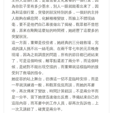
主持人這個行業，是最需要文化素養的一個行業，因
為你肚子里有多少墨水，別人一眼就能看出來了，因
為和這個行業，突發的狀況特別的多，一個好的主持
人能夠在瞬息間，化解種種變故，而臉上不體現絲
毫，要不是他們自己幕後做出了揭秘，觀眾都不曾想
過，原來在剛剛這麼短的時間裡，她經歷了這麼多的
突髮狀況。
這一方面，董卿是佼佼者，她經典的三分鐘救場，完
成的讓人挑不出一絲毛病。在兩千零七年的元旦晚會
現場，因為之前調度的問題，所有的節目都已經結束
了，可是這個時候，離零點還差了兩分半，而這個時
候，是絕對不能出現空擋的，而董卿就這樣臨時的接
受到了救場的指令。
她從容的站上舞台，彷彿這一切不是臨時安排，而是
一早就演練過一般，和觀眾侃侃而談，而她的耳麥
中，再次傳來了變故，時間計算錯誤，不是兩分半而
是一分半。當下她便迅速做出反應，準備結束自己的
這段內容，而耳麥中的工作人員，卻再次告訴他，上
一次又講錯了，確實是兩分半。