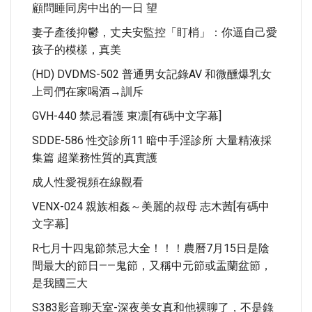
顧問睡同房中出的一日 望
妻子產後抑鬱，丈夫安監控「盯梢」：你逼自己愛
孩子的模樣，真美
(HD) DVDMS-502 普通男女記錄AV 和微醺爆乳女
上司們在家喝酒→訓斥
GVH-440 禁忌看護 東凛[有碼中文字幕]
SDDE-586 性交診所11 暗中手淫診所 大量精液採
集篇 超業務性質的真實護
成人性愛視頻在線觀看
VENX-024 親族相姦～美麗的叔母 志木茜[有碼中
文字幕]
R七月十四鬼節禁忌大全！！！農曆7月15日是陰
間最大的節日——鬼節，又稱中元節或盂蘭盆節，
是我國三大
S383影音聊天室-深夜美女真和他裸聊了，不是錄