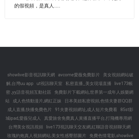
的假視頻，是真人……
showlive影音視訊聊天網
avcome愛薇免費影片
美女視頻網站破
解,台灣uu app
ut視訊聊天室
私密直播_美女現場直播
live173帳
密 ,yy語音視頻互動社區
免費影片下載網站,世界第一成年人娛樂網
站
成人色情動漫片,網紅正妹
日本美妞私密視頻,色情夫妻群QQ群
成人直播,快播免費色片
91夫妻視頻網址,成人短片免費看
85st影
城ipad,愛薇兒成人
真愛旅舍免費真人黃播直播平台,打飛機專用網
台灣美女視訊視頻
live173視訊聊天交友網,紅聊語音視頻聊天網
玫瑰約炮真人視頻網站,美女性感臀部圖片
免費色情電影,showlive