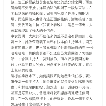
接二連三的變故就發生在這短短的幾分鐘之間，而董
卿絲毫不受干擾，洋洋洒洒的即興了一段結束語，在
零點到來的前幾秒鐘，完美的完成了任務，鞠躬退
場。而這兩個人也曾有過正面的接觸，謝娜接替了董
卿，要代替她主持《我要上春晚》，消息一傳出，大
家就表現出了極大的不信任。
事實證明，大家的不信任來的並不是沒有原由的，在
舞台上，她依舊沿襲了自己在快本的主持風格，問完
嘉賓問題之後，也不管嘉賓說了什麼自顧自的在 一旁
哈哈哈哈，搞的嘉賓都不知道自己究竟回答了怎樣的
話，才會讓主持人，笑到後仰。而在評委提問的時
候，作為主持人的她，居然接不上評委的話茬，在台
上緊張的瞪眼。
這樣的業務水平，如何讓觀眾對她產生信任感，要知
道作為一個主持人，她最重要的就是要做到臨場的調
度，和對現場的把控，顯然這一點，謝娜並不具備，
甚至是嚴重缺失，曾經康輝就和謝娜溝通過這個問
題，在一次頒獎典禮上，他告訴她，作為一個主持人
無論發生什麼都要講下去。