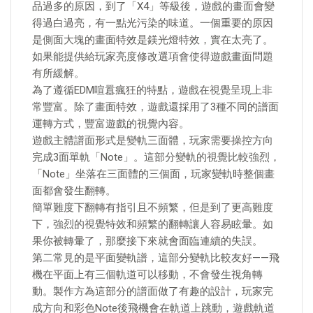
品過多的原因，到了「X4」等級後，遊戲的畫面會變
得過白過亮，有一點光污染的味道。一個重要的原因
是側面大塊的畫面特效是鎂光燈特效，實在太亮了。
如果能提供給玩家亮度修改選項會使得遊戲畫面問題
有所緩解。
為了遵循EDM喧囂瘋狂的特點，遊戲在視覺呈現上非
常豐富。除了畫面特效，遊戲還採用了3種不同的譜面
運轉方式，豐富遊戲的視覺內容。
遊戲主體譜面形式是變軌三面體，玩家需要操控方向
完成3面單軌「Note」。這部分變軌的視覺比較強烈，
「Note」坐落在三面體的三個面，玩家變軌時整個畫
面都會發生翻轉。
簡單難度下翻轉有指引且不頻繁，但是到了更高難度
下，強烈的視覺特效和頻繁的翻轉讓人容易眩暈。如
果你被轉暈了，那麼接下來就會面臨連續的失誤。
第二常見的是平面變軌譜，這部分變軌比較友好——飛
機在平面上有三個軌道可以移動，不會發生視角轉
動。製作方為這部分的譜面做了有趣的設計，玩家完
成方向和彩色Note後飛機會在軌道上跳動，遊戲軌道