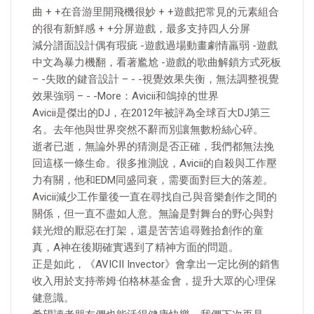
曲 + +在音游里開飛機很妙 + +遊戲把常見的元素組合
的很有新鮮感 + +分屏遊戲，最多支持四人分屏
減分譜面設計偶有瑕疵 -遊戲過場動畫劇情羸弱 -遊戲
中文為暴力機翻，看著尷尬 -遊戲的歌曲解鎖方式死板
– -失敗的鍵音設計 – - -視覺效果失衡，無法調整視覺
效果強弱 – - -More：Avicii和鴿掉的世界
Avicii是傑出的DJ，在2012年被評為全球百大DJ第三
名。去年他與世界突然不辭而別讓無數粉絲心碎。
逝者已逝，無論外界的猜測是否正確，我們都無法挽
回這樣一條生命。很多推測說，Avicii的自殺與工作壓
力有關，他和EDM同盛同衰，需要面對巨大的落差。
Avicii減少工作量後一直在尋找自己與音樂創作之間的
關係，但一直不盡如人意。無論是對舞台的野心與對
鎂光燈的厭惡在打架，還是苦苦追尋難拾創作的童
真，A神在後期確實遇到了精神方面的問題。
正是如此，《AVICII Invector》會拿出一定比例的銷售
收入用於支持蒂姆·伯格林基金會，提升大眾的心理保
健意識。