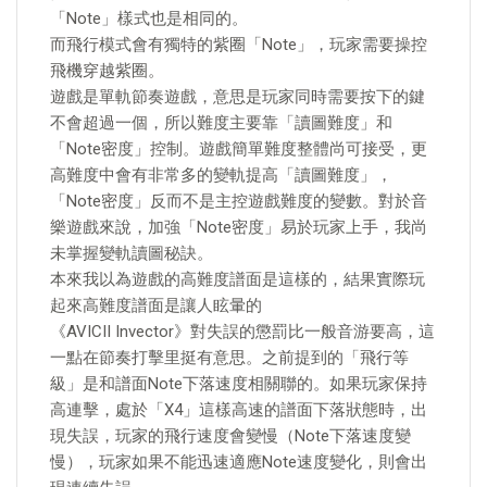
「Note」樣式也是相同的。
而飛行模式會有獨特的紫圈「Note」，玩家需要操控
飛機穿越紫圈。
遊戲是單軌節奏遊戲，意思是玩家同時需要按下的鍵
不會超過一個，所以難度主要靠「讀圖難度」和
「Note密度」控制。遊戲簡單難度整體尚可接受，更
高難度中會有非常多的變軌提高「讀圖難度」，
「Note密度」反而不是主控遊戲難度的變數。對於音
樂遊戲來說，加強「Note密度」易於玩家上手，我尚
未掌握變軌讀圖秘訣。
本來我以為遊戲的高難度譜面是這樣的，結果實際玩
起來高難度譜面是讓人眩暈的
《AVICII Invector》對失誤的懲罰比一般音游要高，這
一點在節奏打擊里挺有意思。之前提到的「飛行等
級」是和譜面Note下落速度相關聯的。如果玩家保持
高連擊，處於「X4」這樣高速的譜面下落狀態時，出
現失誤，玩家的飛行速度會變慢（Note下落速度變
慢），玩家如果不能迅速適應Note速度變化，則會出