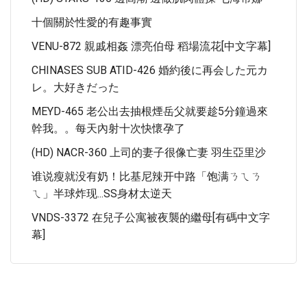
十個關於性愛的有趣事實
VENU-872 親戚相姦 漂亮伯母 稻場流花[中文字幕]
CHINASES SUB ATID-426 婚約後に再会した元カ
レ。大好きだった
MEYD-465 老公出去抽根煙岳父就要趁5分鐘過來
幹我。。每天內射十次快懷孕了
(HD) NACR-360 上司的妻子很像亡妻 羽生亞里沙
谁说瘦就没有奶！比基尼辣开中路「饱满ㄋㄟㄋ
ㄟ」半球炸现...SS身材太逆天
VNDS-3372 在兒子公寓被夜襲的繼母[有碼中文字
幕]