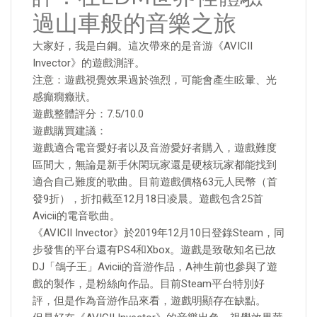
過山車般的音樂之旅
大家好，我是白鋼。這次帶來的是音游《AVICII
Invector》的遊戲測評。
注意：遊戲視覺效果過於強烈，可能會產生眩暈、光
感癲癇癥狀。
遊戲整體評分：7.5/10.0
遊戲購買建議：
遊戲適合電音愛好者以及音游愛好者購入，遊戲難度
區間大，無論是新手休閑玩家還是硬核玩家都能找到
適合自己難度的歌曲。目前遊戲價格63元人民幣（首
發9折），折扣截至12月18日凌晨。遊戲包含25首
Avicii的電音歌曲。
《AVICII Invector》於2019年12月10日登錄Steam，同
步發售的平台還有PS4和Xbox。遊戲是致敬知名已故
DJ「鴿子王」Avicii的音游作品，A神生前也參與了遊
戲的製作，是粉絲向作品。目前Steam平台特別好
評，但是作為音游作品來看，遊戲明顯存在缺點。