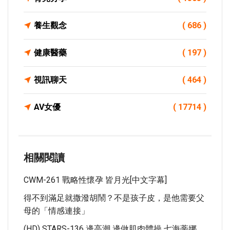
養生觀念
( 686 )
健康醫藥
( 197 )
視訊聊天
( 464 )
AV女優
( 17714 )
相關閱讀
CWM-261 戰略性懷孕 皆月光[中文字幕]
得不到滿足就撒潑胡鬧？不是孩子皮，是他需要父
母的「情感連接」
(HD) STARS-136 邊高潮 邊做肌肉體操 七海蒂娜