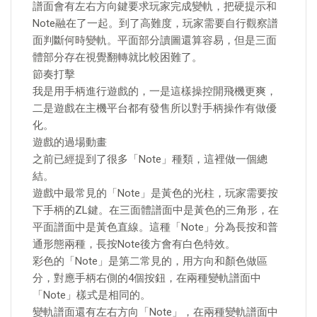
譜面會有左右方向鍵要求玩家完成變軌，把硬提示和
Note融在了一起。到了高難度，玩家需要自行觀察譜
面判斷何時變軌。平面部分讀圖還算容易，但是三面
體部分存在視覺翻轉就比較困難了。
節奏打擊
我是用手柄進行遊戲的，一是這樣操控開飛機更爽，
二是遊戲在主機平台都有發售所以對手柄操作有做優
化。
遊戲的過場動畫
之前已經提到了很多「Note」種類，這裡做一個總
結。
遊戲中最常見的「Note」是黃色的光柱，玩家需要按
下手柄的ZL鍵。在三面體譜面中是黃色的三角形，在
平面譜面中是黃色直線。這種「Note」分為長按和普
通形態兩種，長按Note後方會有白色特效。
彩色的「Note」是第二常見的，用方向和顏色做區
分，對應手柄右側的4個按鈕，在兩種變軌譜面中
「Note」樣式是相同的。
變軌譜面還有左右方向「Note」，在兩種變軌譜面中