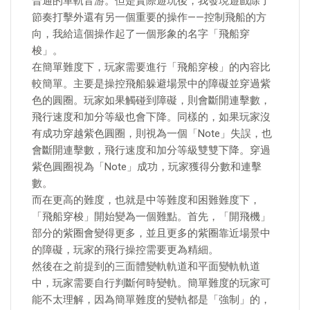
普通的單軌音游。但是實際遊玩後，我發現遊戲除了
節奏打擊外還有另一個重要的操作——控制飛船的方
向，我給這個操作起了一個形象的名字「飛船穿
梭」。
在簡單難度下，玩家需要進行「飛船穿梭」的內容比
較簡單。主要是操控飛船躲避場景中的障礙並穿過紫
色的圓圈。玩家如果觸碰到障礙，則會斷開連擊數，
飛行速度和加分等級也會下降。同樣的，如果玩家沒
有成功穿越紫色圓圈，則視為一個「Note」失誤，也
會斷開連擊數，飛行速度和加分等級雙雙下降。穿過
紫色圓圈視為「Note」成功，玩家獲得分數和連擊
數。
而在更高的難度，也就是中等難度和困難難度下，
「飛船穿梭」開始變為一個難點。首先，「開飛機」
部分的紫圈會變得更多，並且更多的紫圈靠近場景中
的障礙，玩家的飛行操控需要更為精細。
然後在之前提到的三面體變軌軌道和平面變軌軌道
中，玩家需要自行判斷何時變軌。簡單難度的玩家可
能不太理解，因為簡單難度的變軌都是「強制」的，