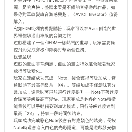
但是好在《AVICII Invector》的音樂出色、視覺效果華
麗、足夠爽快，整體來看是不錯的音樂遊戲作品。如
果你對單軌變軌音游感興趣，《AVICII Invector》值得
購入。
宛如EDM絢爛的視覺體驗，玩家可以在Avicii創造的世
界裡體驗過山車般的音樂之旅
遊戲構建了一個和EDM一樣熱鬧的世界，玩家需要操
控飛船完成穿梭和節奏打擊兩個任務。
視覺呈現
遊戲的畫面非常絢麗，側面的畫面特效還會隨著玩家
飛行等級變化。
玩家在連續成功完成「Note」後會獲得等級加成，普
通狀態下最高等級為「X4」。等級加成不僅意味著分
數加成，還意味著飛船飛行速度提升——Note下落速度
會隨著等級提高而變快。玩家完成足夠多的Note積攢
能量後可以手動觸發到加速模式，飛行等級速度達到
最高「X8」，持續一段時間後結束。
玩家成功完成彩色Note後會有對應顏色的炫光，長按
Note時還會進入白色的光彩隧道。可能是遊戲發光物