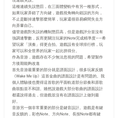
現連續失誤。
這種連續失誤懲罰，在三面體變軌中有另一種形式，
如果玩家弄錯了方向鍵，遊戲視角轉向錯誤的方向，
不止是斷掉連擊那麼簡單，玩家還很容易瞬間失去方
向弄暈自己。
儘管遊戲對失誤的機制懲罰高，但是遊戲評分並沒有
強調連擊數，反而更關注玩家的Note完成精準度——希
望玩家「演奏」得更合拍。遊戲設有全球排行榜，玩
家可以和全世界的玩家一起比拼得分。
作為音游，遊戲存在不少無法忽視的問題，希望製作
方後期能夠改進
首先音游最重要的部分就是譜面設計，很多玩家反饋
《Wake Me Up》這首金曲的譜面設計是有問題的。我
個人體驗後也覺得這首歌的平面軌道部分節奏和原歌
曲鼓點並不和諧。雖然說遊戲大部分歌曲的譜面設計
都還說得過去，但遊戲並沒有在譜面設計上做到最
好。
音游另一個非常重要的部分是鍵音設計。遊戲是有鍵
音反饋的，彩色Note、方向Note、長按Note都有鍵