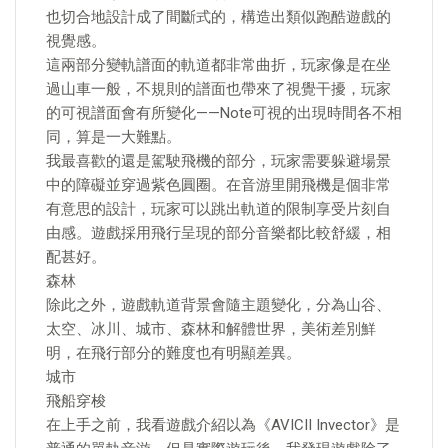
也切合地設計成了間斷式的，構造出類似跑酷遊戲的
視覺感。
這兩部分變軌譜面的軌道都非常曲折，玩家像是在坐
過山車一般，不規則的譜面也帶來了視覺干擾，玩家
的可視譜面會有所變化——Note可視的出現時間各不相
同，算是一大難點。
我最喜歡的還是駕駛飛機的部分，玩家需要躲避場景
中的障礙並穿過紫色圓圈。在音游里開飛機是個非常
有意思的設計，玩家可以跳出軌道的限制享受片刻自
由感。遊戲採用飛行呈現的部分音樂都比較舒緩，相
配甚好。
森林
除此之外，遊戲軌道背景會隨主題變化，分為山谷、
太空、冰川、城市、森林和解體世界，美術差別鮮
明，在飛行部分的難度也有明顯差異。
城市
飛船穿梭
在上手之前，我看遊戲介紹以為《AVICII Invector》是