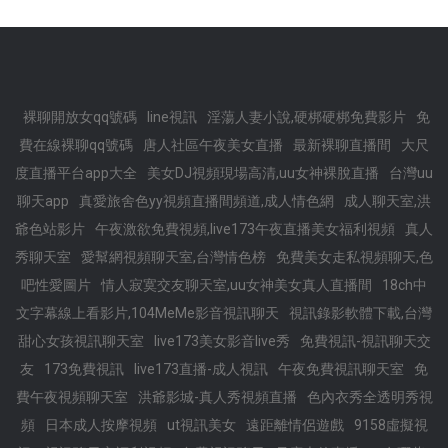
裸聊開放女qq號碼
line視訊
淫蕩人妻小說,硬梆硬梆免費影片
免
費在線裸聊qq號碼
唐人社區午夜美女直播
最新裸聊直播間
大尺
度直播平台app大全
美女DJ視頻現場高清,uu女神裸脫直播
台灣uu
聊天app
真愛旅舍色yy視頻直播間頻道,成人情色網
成人聊天室,洪
爺色站影片
午夜激欲免費視頻,live173午夜直播美女福利視頻
真人
秀聊天室
愛幫網視頻聊天室,台灣情色榜
免費美女走私視頻聊天,色
吧性愛圖片
情人寂寞交友聊天室,uu女神美女真人直播間
18ch中
文字幕線上看影片,104MeMe影音視訊聊天
視訊錄影軟體下載,台灣
甜心女孩視訊聊天室
live173美女影音live秀
免費視訊-視訊聊天交
友
173免費視訊
live173直播-成人視訊
午夜免費視訊聊天室
免
費午夜視頻聊天室
洪爺影城-真人秀視頻直播
色內衣秀全透明秀視
頻
日本成人按摩視頻
ut視訊美女
遠距離情侶遊戲
9158虛擬視