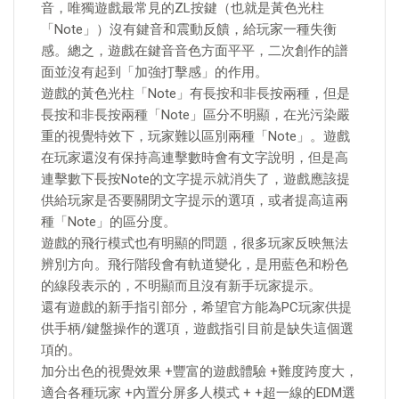
音，唯獨遊戲最常見的ZL按鍵（也就是黃色光柱
「Note」）沒有鍵音和震動反饋，給玩家一種失衡
感。總之，遊戲在鍵音音色方面平平，二次創作的譜
面並沒有起到「加強打擊感」的作用。
遊戲的黃色光柱「Note」有長按和非長按兩種，但是
長按和非長按兩種「Note」區分不明顯，在光污染嚴
重的視覺特效下，玩家難以區別兩種「Note」。遊戲
在玩家還沒有保持高連擊數時會有文字說明，但是高
連擊數下長按Note的文字提示就消失了，遊戲應該提
供給玩家是否要關閉文字提示的選項，或者提高這兩
種「Note」的區分度。
遊戲的飛行模式也有明顯的問題，很多玩家反映無法
辨別方向。飛行階段會有軌道變化，是用藍色和粉色
的線段表示的，不明顯而且沒有新手玩家提示。
還有遊戲的新手指引部分，希望官方能為PC玩家供提
供手柄/鍵盤操作的選項，遊戲指引目前是缺失這個選
項的。
加分出色的視覺效果 +豐富的遊戲體驗 +難度跨度大，
適合各種玩家 +內置分屏多人模式 + +超一線的EDM選